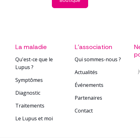
Boutique
La maladie
L'association
Ne
po
Qu'est-ce que le
Qui sommes-nous ?
Lupus ?
Actualités
Sym​ptô​mes
Événements
Diagnostic
Partenaires
Tra​itements
Contact
Le Lupus et moi