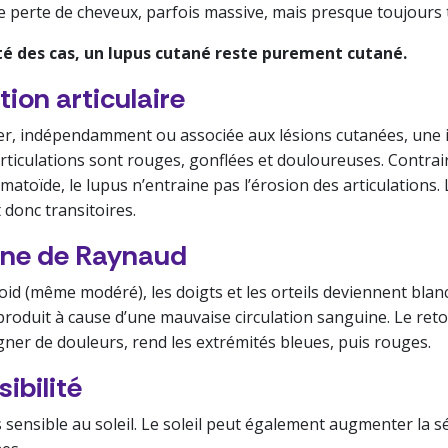
 perte de cheveux, parfois massive, mais presque toujours t
té des cas, un lupus cutané reste purement cutané.
ion articulaire
r, indépendamment ou associée aux lésions cutanées, une 
s articulations sont rouges, gonflées et douloureuses. Contra
matoïde, le lupus n’entraine pas l’érosion des articulations. 
t donc transitoires.
ne de Raynaud
oid (même modéré), les doigts et les orteils deviennent blan
oduit à cause d’une mauvaise circulation sanguine. Le reto
ner de douleurs, rend les extrémités bleues, puis rouges.
ibilité
 sensible au soleil. Le soleil peut également augmenter la s