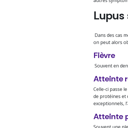
autres symptôm
Lupus
Dans des cas m
on peut alors ob
Fièvre
Souvent en dent
Atteinte 
Celle-ci passe 
de protéines et 
exceptionnels, l
Atteinte 
Souvent une ple