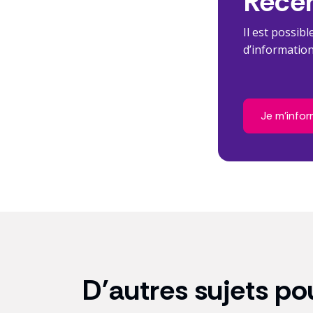
Réce
Il est possib
d’information
Je m'info
D'autres sujets po