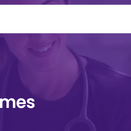
aladie
Notre association
Actualités
Contact
Parte
ômes