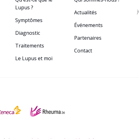
Lupus ?
Actualités
Sym​ptô​mes
Événements
Diagnostic
Partenaires
Tra​itements
Contact
Le Lupus et moi