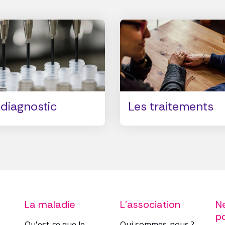
 diagnostic
Les traitements
La maladie
L'association
Ne
po
Qu'est-ce que le
Qui sommes-nous ?