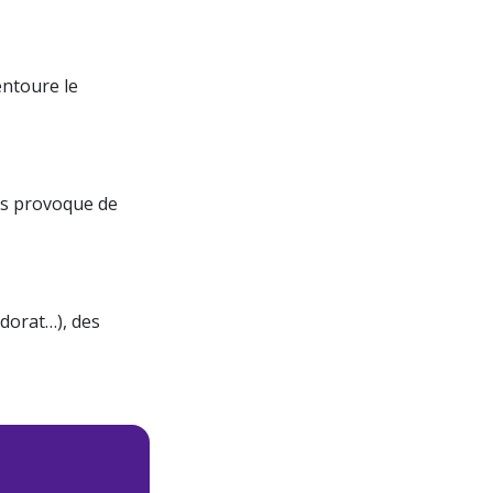
entoure le
us provoque de
odorat…), des