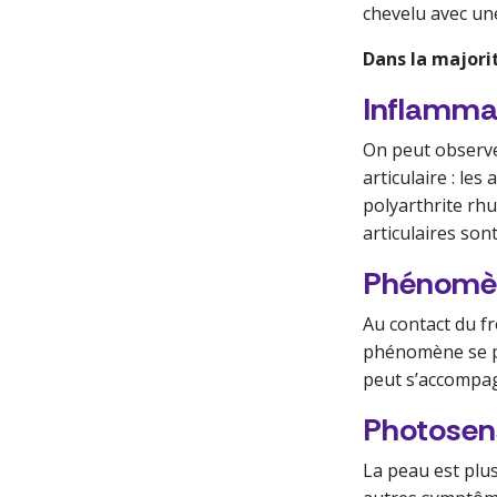
chevelu avec une
Dans la majori
Inflammat
On peut observe
articulaire : le
polyarthrite rhu
articulaires son
Phénomè
Au contact du fr
phénomène se pr
peut s’accompag
Photosens
La peau est plus