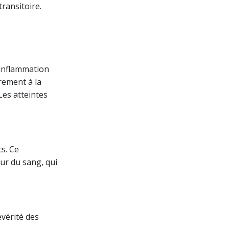
ransitoire.
inflammation
irement à la
Les atteintes
cs. Ce
ur du sang, qui
évérité des