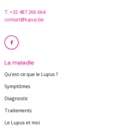
T.
+32 487 266 664
contact@lupus.be
La maladie
Qu'est-ce que le Lupus ?
Sym​ptô​mes
Diagnostic
Tra​itements
Le Lupus et moi